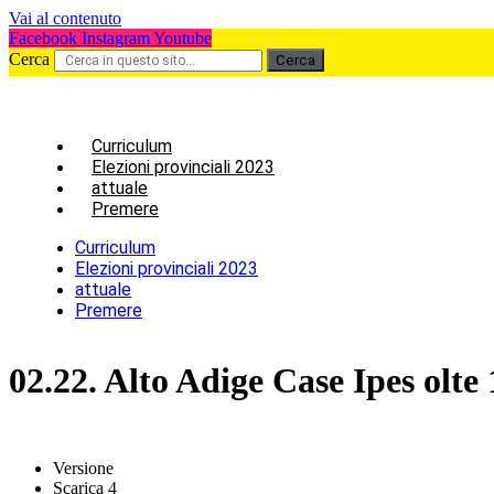
Vai al contenuto
Facebook
Instagram
Youtube
Cerca
Cerca
Cur­ri­cu­lum
Ele­zio­ni pro­vin­cia­li 2023
attua­le
Pre­me­re
Cur­ri­cu­lum
Ele­zio­ni pro­vin­cia­li 2023
attua­le
Pre­me­re
02.22. Alto Adi­ge Case Ipes ol
Versione
Sca­ri­ca
4