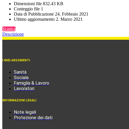
Dimen­sio­ni file
832.43 KB
Cont­eggio file
1
Data di Pubbli­ca­zio­ne
24. Feb­braio 2021
Ulti­mo aggior­na­men­to
2. Mar­zo 2021
Sca­ri­ca
Descri­zio­ne
I MIEI ARGOMENTI
Sanità
Sociale
Famiglia & Lavoro
Lavoratori
INFORMAZIONI LEGALI
Note legali
Protezione dei dati