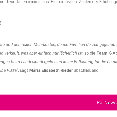
nd die­se fal­len mini­mal aus: Hier die rea­len Zah­len der Erhöhung
€
Jah­re und den rea­len Mehr­kos­ten, denen Fami­li­en der­zeit gegen­ü
d ver­kauft, was aber ein­fach nur lächer­lich ist
, so die
Team K‑Ab
n­gen beim Lan­des­kin­der­geld sind kei­ne Ent­las­tung für die Fami­l
l­be Piz­za
“, sagt
Maria Eli­sa­beth Rie­der
abschließend.
Rai News