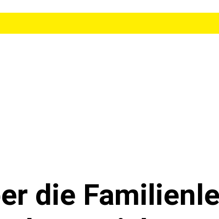
r die Fami­li­en­le