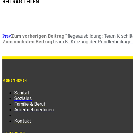
BEITRAG TEILEN
Zum vorherigen Beitrag
Prev
Pfle­ge­aus­bil­dung: Team K schlä
Zum nächsten Beitrag
Team K: Kür­zung der Pend­ler­bei­trä­g
MEINE THEMEN
Sanität
Soziales
Familie & Beruf
ArbeitnehmerInnen
Kontakt