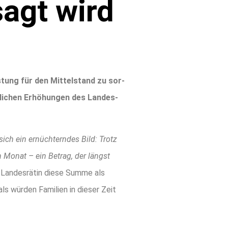
sagt wird
as­tung für den Mit­tel­stand zu sor­
li­chen Erhö­hun­gen des Lan­des­
 sich ein ernüch­tern­des Bild: Trotz
 im Monat – ein Betrag, der längst
Lan­des­rä­tin die­se Sum­me als
ls wür­den Fami­li­en in die­ser Zeit