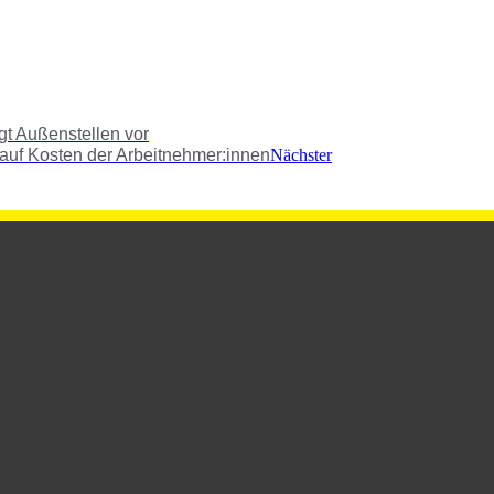
gt Außen­stel­len vor
e auf Kos­ten der Arbeitnehmer:innen
Nächster