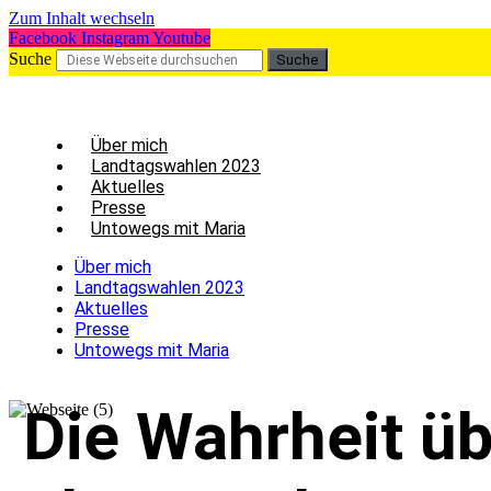
Zum Inhalt wechseln
Facebook
Instagram
Youtube
Suche
Suche
Über mich
Land­tags­wah­len 2023
Aktu­el­les
Pres­se
Unto­wegs mit Maria
Über mich
Land­tags­wah­len 2023
Aktu­el­les
Pres­se
Unto­wegs mit Maria
Die Wahr­heit übe