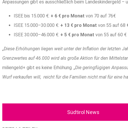
Anpas­sun­gen gibt es aus­schließ­lich beim Lan­des­kin­der­geld – u
ISEE bis 15.000 €:
+ 6 € pro Monat
von 70 auf 76€
ISEE 15.000–30.000 €:
+ 13 € pro Monat
von 55 auf 68 
ISEE 30.000–46.000 €:
+ 5 € pro Monat
von 55 auf 60 €
„
Die­se Erhö­hun­gen lie­gen weit unter der Infla­ti­on der letz­ten 
Grenz­wer­tes auf 46.000 wird als gro­ße Akti­on für den Mit­tel­stan
mi­li­en­geld+ gibt es kei­ne Erhö­hung.
„Die gering­fü­gi­gen Anpas­su
Wurf ver­kau­fen will, reicht für die Fami­li­en nicht mal für eine ha
Süd­ti­rol News