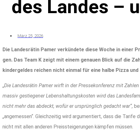
des Lan­des – 
März 25, 2026
Die Lan­des­rä­tin Pamer ver­kün­de­te die­se Woche in einer Pres
gen. Das Team K zeigt mit einem genau­en Blick auf die Zah­le
kin­der­gel­des rei­chen nicht ein­mal für eine hal­be Piz­za und 
„
Die Lan­des­rä­tin Pamer wirft in der Pres­se­kon­fe­renz mit Zah­len
mas­siv gestie­ge­ner Lebens­hal­tungs­kos­ten wird das Lan­des­fa­m
nicht mehr das abdeckt, wofür er ursprüng­lich gedacht war“,
ber
„ange­mes­sen“. Gleich­zei­tig wird argu­men­tiert, dass die Tari­fe d
nicht mit allen ande­ren Preis­stei­ge­run­gen kämp­fen müssen.