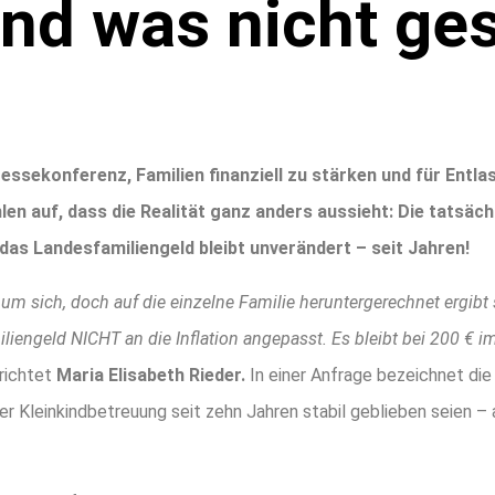
und was nicht ge
­se­kon­fe­renz, Fami­li­en finan­zi­ell zu stär­ken und für Ent­l
n auf, dass die Rea­li­tät ganz anders aus­sieht: Die tat­säch­
das Lan­des­fa­mi­li­en­geld bleibt unver­än­dert – seit Jahren!
 um sich, doch auf die ein­zel­ne Fami­lie her­un­ter­ge­rech­net ergibt
i­li­en­geld NICHT an die Infla­ti­on ange­passt. Es bleibt bei 200 €
ich­tet
Maria Eli­sa­beth Rie­der.
In einer Anfra­ge bezeich­net die 
er Klein­kind­be­treu­ung seit zehn Jah­ren sta­bil geblie­ben sei­en – a