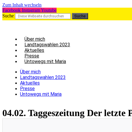
Zum Inhalt wechseln
Facebook
Instagram
Youtube
Suche
Suche
Über mich
Land­tags­wah­len 2023
Aktu­el­les
Pres­se
Unto­wegs mit Maria
Über mich
Land­tags­wah­len 2023
Aktu­el­les
Pres­se
Unto­wegs mit Maria
04.02. Tag­ges­zei­tung Der letz­te