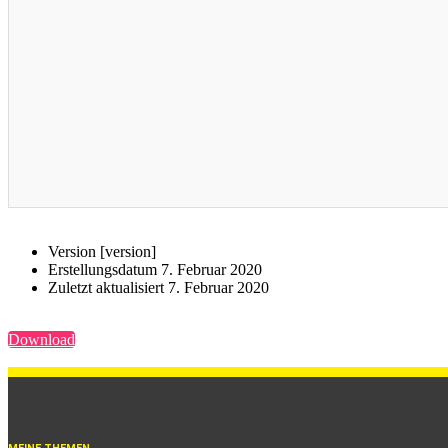
Ver­si­on
[ver­si­on]
Erstel­lungs­da­tum
7. Febru­ar 2020
Zuletzt aktua­li­siert
7. Febru­ar 2020
Down­load