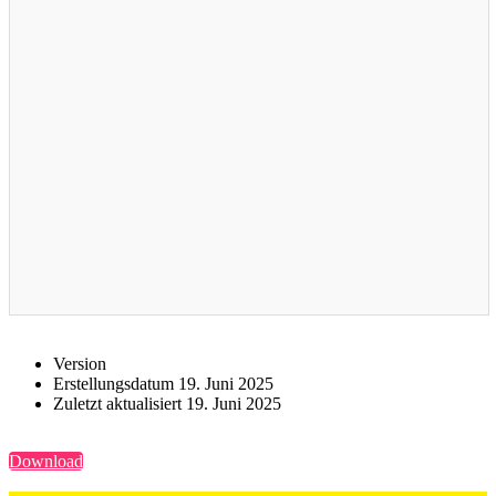
Version
Erstel­lungs­da­tum
19. Juni 2025
Zuletzt aktua­li­siert
19. Juni 2025
Down­load