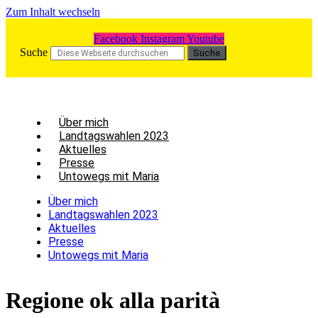
Zum Inhalt wechseln
Facebook
Instagram
Youtube
Suche
Suche
Über mich
Land­tags­wah­len 2023
Aktu­el­les
Pres­se
Unto­wegs mit Maria
Über mich
Land­tags­wah­len 2023
Aktu­el­les
Pres­se
Unto­wegs mit Maria
Regio­ne ok alla pari­tà