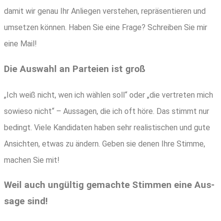
damit wir genau Ihr Anlie­gen ver­ste­hen, reprä­sen­tie­ren und
umset­zen kön­nen. Haben Sie eine Fra­ge? Schrei­ben Sie mir
eine Mail!
Die Aus­wahl an Par­tei­en ist groß
„Ich weiß nicht, wen ich wäh­len soll“ oder „die ver­tre­ten mich
sowie­so nicht“ – Aus­sa­gen, die ich oft höre. Das stimmt nur
bedingt. Vie­le Kan­di­da­ten haben sehr rea­lis­ti­schen und gute
Ansich­ten, etwas zu ändern. Geben sie denen Ihre Stim­me,
machen Sie mit!
Weil auch ungül­tig gemach­te Stim­men eine Aus­
sa­ge sind!