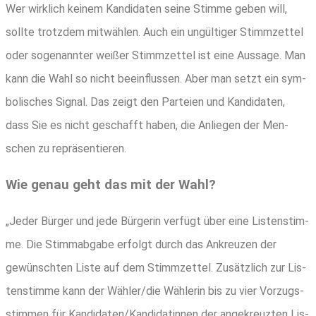
Wer wirk­lich kei­nem Kan­di­da­ten sei­ne Stim­me geben will,
soll­te trotz­dem mit­wäh­len. Auch ein ungül­ti­ger Stimm­zet­tel
oder soge­nann­ter wei­ßer Stimm­zet­tel ist eine Aus­sa­ge. Man
kann die Wahl so nicht beein­flus­sen. Aber man setzt ein sym­
bo­li­sches Signal. Das zeigt den Par­tei­en und Kan­di­da­ten,
dass Sie es nicht geschafft haben, die Anlie­gen der Men­
schen zu repräsentieren.
Wie genau geht das mit der Wahl?
„Jeder Bür­ger und jede Bür­ge­rin ver­fügt über eine Lis­ten­stim­
me. Die Stimm­ab­ga­be erfolgt durch das Ankreu­zen der
gewünsch­ten Lis­te auf dem Stimm­zet­tel. Zusätz­lich zur Lis­
ten­stim­me kann der Wähler/die Wäh­le­rin bis zu vier Vor­zugs­
stim­men für Kandidaten/Kandidatinnen der ange­kreuz­ten Lis­