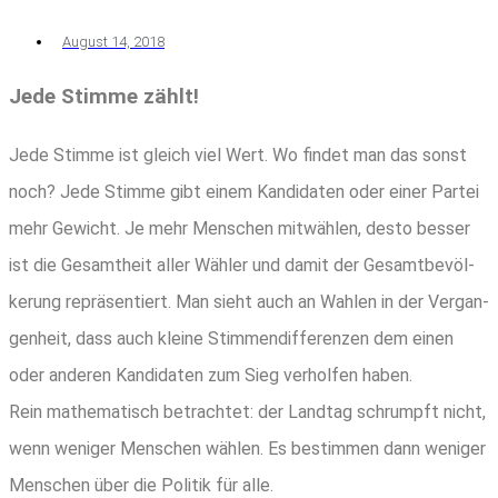
August 14, 2018
Jede Stim­me zählt!
Jede Stim­me ist gleich viel Wert. Wo fin­det man das sonst
noch? Jede Stim­me gibt einem Kan­di­da­ten oder einer Par­tei
mehr Gewicht. Je mehr Men­schen mit­wäh­len, des­to bes­ser
ist die Gesamt­heit aller Wäh­ler und damit der Gesamt­be­völ­
ke­rung reprä­sen­tiert. Man sieht auch an Wah­len in der Ver­gan­
gen­heit, dass auch klei­ne Stim­men­dif­fe­ren­zen dem einen
oder ande­ren Kan­di­da­ten zum Sieg ver­hol­fen haben.
Rein mathe­ma­tisch betrach­tet: der Land­tag schrumpft nicht,
wenn weni­ger Men­schen wäh­len. Es bestim­men dann weni­ger
Men­schen über die Poli­tik für alle.