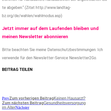
te abge­ben.“ (Zitat http://www.landtag-
bz.org/de/wahlen/wahlmodus.asp)
Jetzt immer auf dem Lau­fen­den blei­ben und
mei­nen News­let­ter abonnieren
Bit­te beach­ten Sie mei­ne Daten­schutz­be­stim­mun­gen. Ich
ver­wen­de für den News­let­ter-Ser­vice Newsletter2Go.
BEITRAG TEILEN
Zum vorherigen Beitrag
Prev
Kei­nen Hausarzt?
Zum nächsten Beitrag
Gesund­heits­ver­sor­gung
im Alter
Nächster