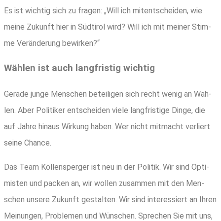
Es ist wich­tig sich zu fra­gen: „Will ich mit­ent­schei­den, wie
mei­ne Zukunft hier in Süd­ti­rol wird? Will ich mit mei­ner Stim­
me Ver­än­de­rung bewirken?“
Wäh­len ist auch lang­fris­tig wichtig
Gera­de jun­ge Men­schen betei­li­gen sich recht wenig an Wah­
len. Aber Poli­ti­ker ent­schei­den vie­le lang­fris­ti­ge Din­ge, die
auf Jah­re hin­aus Wir­kung haben. Wer nicht mit­macht ver­liert
sei­ne Chance.
Das Team Köl­len­sper­ger ist neu in der Poli­tik. Wir sind Opti­
mis­ten und packen an, wir wol­len zusam­men mit den Men­
schen unse­re Zukunft gestal­ten. Wir sind inter­es­siert an Ihren
Mei­nun­gen, Pro­ble­men und Wün­schen. Spre­chen Sie mit uns,