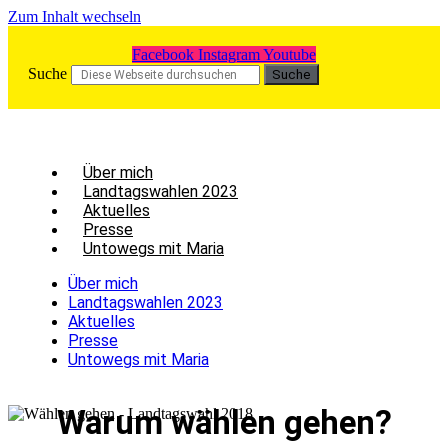
Zum Inhalt wechseln
Facebook
Instagram
Youtube
Suche
Suche
Über mich
Land­tags­wah­len 2023
Aktu­el­les
Pres­se
Unto­wegs mit Maria
Über mich
Land­tags­wah­len 2023
Aktu­el­les
Pres­se
Unto­wegs mit Maria
War­um wäh­len gehen?