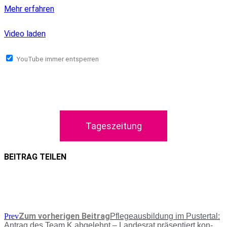
Mehr erfah­ren
Video laden
You­Tube immer entsperren
Tages­zei­tung
BEITRAG TEILEN
Zum vorherigen Beitrag
Prev
Pfle­ge­aus­bil­dung im Pus­ter­tal:
Antrag des Team K abge­lehnt – Lan­des­rat prä­sen­tiert kon­