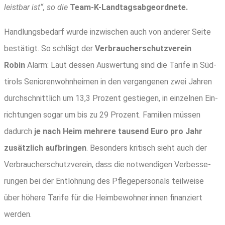
leist­bar ist“, so die
Team-K-Land­tags­ab­ge­ord­ne­te.
Hand­lungs­be­darf wur­de inzwi­schen auch von ande­rer Sei­te
bestä­tigt. So schlägt der
Ver­brau­cher­schutz­ver­ein
Robin
Alarm: Laut des­sen Aus­wer­tung sind die Tari­fe in Süd­
ti­rols Senio­ren­wohn­hei­men in den ver­gan­ge­nen zwei Jah­ren
durch­schnitt­lich um 13,3 Pro­zent gestie­gen, in ein­zel­nen Ein­
rich­tun­gen sogar um bis zu 29 Pro­zent. Fami­li­en müs­sen
dadurch
je nach Heim meh­re­re tau­send Euro pro Jahr
zusätz­lich auf­brin­gen
. Beson­ders kri­tisch sieht auch der
Ver­brau­cher­schutz­ver­ein, dass die not­wen­di­gen Ver­bes­se­
run­gen bei der Ent­loh­nung des Pfle­ge­per­so­nals teil­wei­se
über höhe­re Tari­fe für die Heimbewohner:innen finan­ziert
werden.