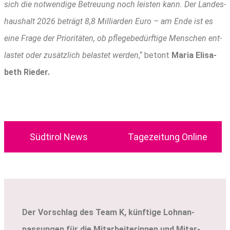
sich die not­wen­di­ge Betreu­ung noch leis­ten kann. Der Lan­des­
haus­halt 2026 beträgt 8,8 Mil­li­ar­den Euro – am Ende ist es
eine Fra­ge der Prio­ri­tä­ten, ob pfle­ge­be­dürf­ti­ge Men­schen ent­
las­tet oder zusätz­lich belas­tet wer­den
,“ betont
Maria Eli­sa­
beth Rieder.
Süd­ti­rol News
Tage­zei­tung Online
Der Vor­schlag des Team K, künf­ti­ge Lohn­an­
pas­sun­gen für die Mit­ar­bei­te­rin­nen und Mit­ar­