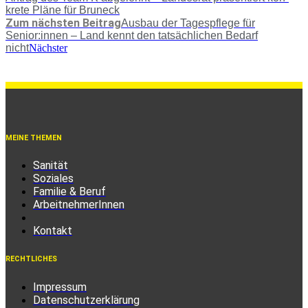
kre­te Plä­ne für Bruneck
Zum nächsten Beitrag
Aus­bau der Tages­pfle­ge für
Senior:innen – Land kennt den tat­säch­li­chen Bedarf
nicht
Nächster
MEINE THEMEN
Sanität
Soziales
Familie & Beruf
ArbeitnehmerInnen
Kontakt
RECHTLICHES
Impressum
Datenschutzerklärung