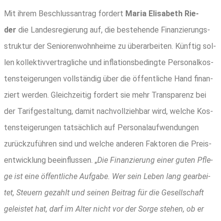
Mit ihrem Beschluss­an­trag for­dert
Maria Eli­sa­beth Rie­
der
die Lan­des­re­gie­rung auf, die bestehen­de Finan­zie­rungs­
struk­tur der Senio­ren­wohn­hei­me zu über­ar­bei­ten. Künf­tig sol­
len kol­lek­tiv­ver­trag­li­che und infla­ti­ons­be­ding­te Per­so­nal­kos­
ten­stei­ge­run­gen voll­stän­dig über die öffent­li­che Hand finan­
ziert wer­den. Gleich­zei­tig for­dert sie mehr Trans­pa­renz bei
der Tarif­ge­stal­tung, damit nach­voll­zieh­bar wird, wel­che Kos­
ten­stei­ge­run­gen tat­säch­lich auf Per­so­nal­auf­wen­dun­gen
zurück­zu­füh­ren sind und wel­che ande­ren Fak­to­ren die Preis­
ent­wick­lung beein­flus­sen. „
Die Finan­zie­rung einer guten Pfle­
ge ist eine öffent­li­che Auf­ga­be. Wer sein Leben lang gear­bei­
tet, Steu­ern gezahlt und sei­nen Bei­trag für die Gesell­schaft
geleis­tet hat, darf im Alter nicht vor der Sor­ge ste­hen, ob er