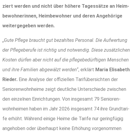
ziert wer­den und nicht über höhe­re Tages­sät­ze an Heim­
be­woh­ne­rin­nen, Heim­be­woh­ner und deren Ange­hö­ri­ge
wei­ter­ge­ge­ben werden.
„
Gute Pfle­ge braucht gut bezahl­tes Per­so­nal. Die Auf­wer­tung
der Pfle­ge­be­ru­fe ist rich­tig und not­wen­dig. Die­se zusätz­li­chen
Kos­ten dür­fen aber nicht auf die pfle­ge­be­dürf­ti­gen Men­schen
und ihre Fami­li­en abge­wälzt wer­den
“, erklärt
Maria Eli­sa­beth
Rie­der.
Eine Ana­ly­se der offi­zi­el­len Tarif­über­sich­ten der
Senio­ren­wohn­hei­me zeigt deut­li­che Unter­schie­de zwi­schen
den ein­zel­nen Ein­rich­tun­gen. Von ins­ge­samt 79 Senio­ren­
wohn­hei­men haben im Jahr 2026 ins­ge­samt 74 ihre Grund­ta­ri­
fe erhöht. Wäh­rend eini­ge Hei­me die Tari­fe nur gering­fü­gig
ange­ho­ben oder über­haupt kei­ne Erhö­hung vor­ge­nom­men