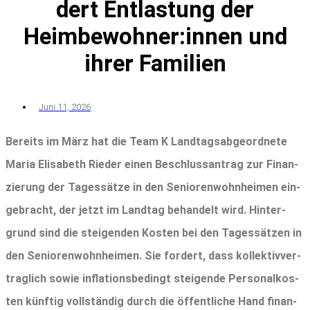
dert Ent­las­tung der
Heimbewohner:innen und
ihrer Familien
Juni 11, 2026
Bereits im März hat die Team K Land­tags­ab­ge­ord­ne­te
Maria Eli­sa­beth Rie­der einen Beschluss­an­trag zur Finan­
zie­rung der Tages­sät­ze in den Senio­ren­wohn­hei­men ein­
ge­bracht, der jetzt im Land­tag behan­delt wird. Hin­ter­
grund sind die stei­gen­den Kos­ten bei den Tages­sät­zen in
den Senio­ren­wohn­hei­men. Sie for­dert, dass kol­lek­tiv­ver­
trag­lich sowie infla­ti­ons­be­dingt stei­gen­de Per­so­nal­kos­
ten künf­tig voll­stän­dig durch die öffent­li­che Hand finan­