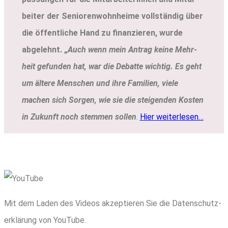
bei­ter der Senio­ren­wohn­hei­me voll­stän­dig über
die öffent­li­che Hand zu finan­zie­ren, wur­de
abge­lehnt. „
Auch wenn mein Antrag kei­ne Mehr­
heit gefun­den hat, war die Debat­te wich­tig. Es geht
um älte­re Men­schen und ihre Fami­li­en, vie­le
machen sich Sor­gen, wie sie die stei­gen­den Kos­ten
in Zukunft noch stem­men sol­len
.
Hier wei­ter­le­sen…
Mit dem Laden des Vide­os akzep­tie­ren Sie die Daten­schutz­
er­klä­rung von You­Tube.