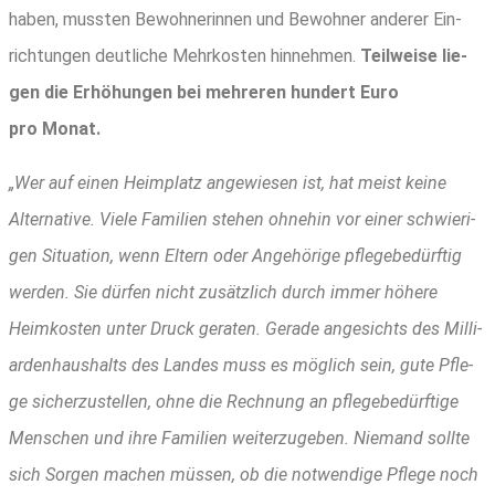
haben, muss­ten Bewoh­ne­rin­nen und Bewoh­ner ande­rer Ein­
rich­tun­gen deut­li­che Mehr­kos­ten hin­neh­men.
Teil­wei­se lie­
gen die Erhö­hun­gen bei meh­re­ren hun­dert Euro
pro Monat.
„Wer auf einen Heim­platz ange­wie­sen ist, hat meist kei­ne
Alter­na­ti­ve. Vie­le Fami­li­en ste­hen ohne­hin vor einer schwie­ri­
gen Situa­ti­on, wenn Eltern oder Ange­hö­ri­ge pfle­ge­be­dürf­tig
wer­den. Sie dür­fen nicht zusätz­lich durch immer höhe­re
Heim­kos­ten unter Druck gera­ten. Gera­de ange­sichts des Mil­li­
ar­den­haus­halts des Lan­des muss es mög­lich sein, gute Pfle­
ge sicher­zu­stel­len, ohne die Rech­nung an pfle­ge­be­dürf­ti­ge
Men­schen und ihre Fami­li­en wei­ter­zu­ge­ben. Nie­mand soll­te
sich Sor­gen machen müs­sen, ob die not­wen­di­ge Pfle­ge noch