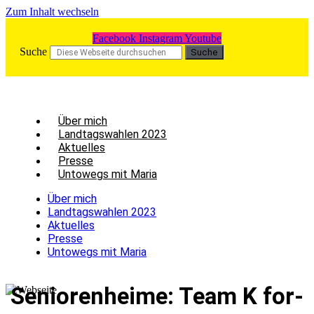
Zum Inhalt wechseln
Facebook
Instagram
Youtube
Suche
Suche
Über mich
Land­tags­wah­len 2023
Aktu­el­les
Pres­se
Unto­wegs mit Maria
Über mich
Land­tags­wah­len 2023
Aktu­el­les
Pres­se
Unto­wegs mit Maria
Senio­ren­hei­me: Team K for­